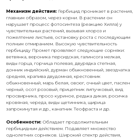
Механизм действия:
Гербицид проникает в растения,
главным образом, через корни. В растении он
нарушает процесс фотосинтеза (реакцию Хилла) у
чувствительных растений, вызывая хлороз и
пожелтение листьев, остановку роста с последующим
полным отмиранием. Высокую чувствительность
гербициду Промет проявляют следующие сорняки:
ветвянка, вероника персидская, галинсога мелкая,
виды горца, горчица полевая, двурядка степная,
донник индийский, дурман обыкновенный, звездчатка
средняя, крапива двудомная, крестовник
обыкновенный, марь белая, овсюг, очный цвет, паслен
черный, осот розовый, прицепник липучковый, вид
просвирника, просо куриное, редька дикая, росичка
кровяная, череда, виды щетинника, щирица
запрокинутая и др., канатник Теофраста и др.
Особенности:
Обладает продолжительным
гербицидным действием. Подавляет множество
однолетних сорняков. Широкий спектр действия,