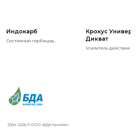
Индокарб
Крокус Универс
Дикват
Системный гербицид
однолетних злаковых и
Усилитель действия ди
некоторых групп
широколиственных
сорняков.
2004-2026 © ООО «БДА Капитал»