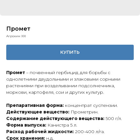
Промет
Агрохим XXI
КУПИТЬ
Промет
– почвенный гербицид для борьбы с
однолетними двудольными и злаковыми сорными
растениями при возделывании подсолнечника,
моркови, картофеля, сои и других культур.
Препаративная форма:
концентрат суспензии.
Действующее вещество:
Прометрин.
Содержание действующего вещества:
500 г/л.
Форма выпуска:
Канистра 5 л.
Расход рабочей жидкости:
200-400 л/га.
Срок хранения:
н.д.