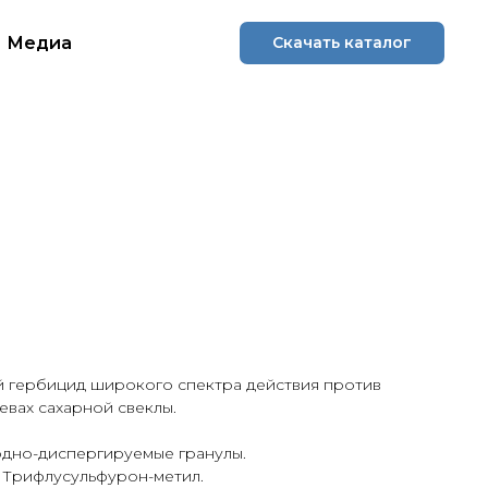
Медиа
Скачать каталог
й гербицид широкого спектра действия против
евах сахарной свеклы.
одно-диспергируемые гранулы.
:
Трифлусульфурон-метил.