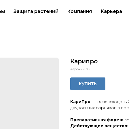
ры
Защита растений
Компания
Карьера
Карипро
Агрохим XXI
КУПИТЬ
КариПро
– послевсходовы
двудольных сорняков в пос
Препаративная форма:
в
Действующее вещество