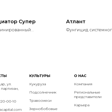
диатор Супер
Атлант
инированный
Фунгицид системно
ктицид для борьбы с
действия для защиты
ким спектром грызущих
зерновых культур.
сущих вредителей.
КТЫ
КУЛЬТУРЫ
О НАС
р, ул.
Кукуруза
Компания
 партизан,
Подсолнечник
Региональные
представители
Травосмеси
 220-00-10
Карьера
Зернобобовые
acapital.com