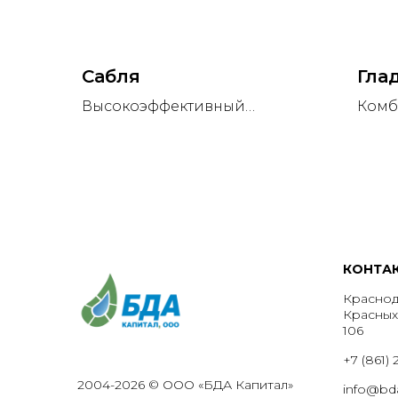
Сабля
Гла
Высокоэффективный
Комб
системный инсектицидный
инсе
протравитель семян зерновых
широ
культур.
и со
КОНТА
Краснода
Красных
106
+7 (861)
2004-2026 © ООО «БДА Капитал»
info@bd