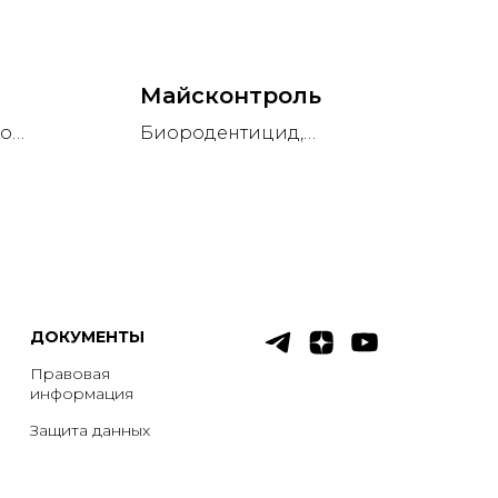
Майсконтроль
го
Биородентицид,
бактериальный препарат для
борьбы с мышевидными
грызунами.
ДОКУМЕНТЫ
Правовая
информация
Защита данных