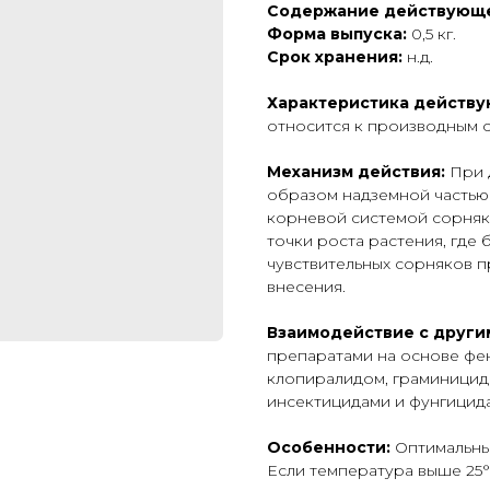
Содержание действующе
Форма выпуска:
0,5 кг.
Срок хранения:
н.д.
Характеристика действу
относится к производным 
Механизм действия:
При 
образом надземной частью 
корневой системой сорняк
точки роста растения, где
чувствительных сорняков п
внесения.
Взаимодействие с други
препаратами на основе фе
клопиралидом, граминицида
инсектицидами и фунгицид
Особенности:
Оптимальны
Если температура выше 25°