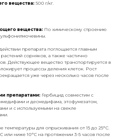
го вещества:
500 г/кг.
ющего вещества:
По химическому строению
сульфонилмочевины.
действии препарата поглощается главным
растений сорняков, а также частично
ов. Действующее вещество транспортируется в
 блокирует процессы деления клеток. Рост
рекращается уже через несколько часов после
ми препаратами:
Гербицид совместим с
нмедифами и десмедифама, этофумезатом,
ми и с используемыми на свекле
ами.
е температуры для опрыскивания от 15 до 25°С.
С или ниже 10°С на протяжении 3-5 часов после