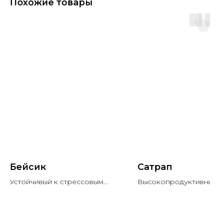
Похожие товары
Бейсик
Сатрап
Устойчивый к стрессовым
Высокопродуктивный 
условия выращивания сорт
сахарный гибрид
фуражного ячменя